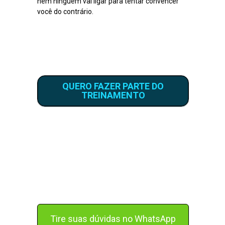
nem ninguém vai ligar para tentar convencer
você do contrário.
QUERO FAZER PARTE DO
TREINAMENTO
DÚVIDAS? Aperte no botão verde e converse
com alguém do nosso time!
Tire suas dúvidas no WhatsApp