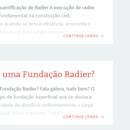
uantificação de Radier A execução de radier
fundamental na construção civil,
e quando se busca eficiência, economia e
estrutural. Este artigo apresenta um resumo
CONTINUE LENDO
→
 um vídeo explicativo sobre o tema, com
zação de uma planilha prática para
e radier. A seguir, exploramos os principais
dados. Para um melhor entendimento deste
conselhável ler o artigo anterior: O que é
é uma Fundação Radier?
 Radier? Uso da Planilha A planilha de
Fundação Radier? Fala galera, tudo bem? O
 de radier é
ipo de fundação superficial que se destaca
cidade de distribuir uniformemente a carga
ação sobre o terreno. Trata-se de uma laje
CONTINUE LENDO
→
ínua de concreto, utilizada como
econômica às fundações profundas,