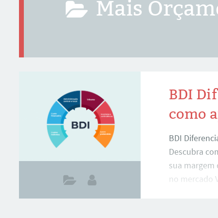
Mais Orça
BDI Dif
como a
BDI Diferenci
Descubra com
sua margem d
no mercado V
um orçament
margem de lu