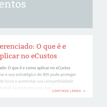
mentos
erenciado: O que é e
plicar no eCustos
ado: O que é e como aplicar no eCustos
o o uso estratégico do BDI pode proteger
e lucro e aumentar sua competitividade
ocê já se perguntou por que, mesmo com
CONTINUE LENDO
→
o aparentemente bem elaborado, a
cro da sua obra desaparece? Um dos