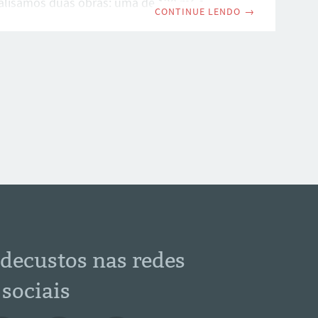
nalisamos duas obras: uma de 120 m² e
CONTINUE LENDO
→
 m², ambas com padrões médios. Será que é
izar essa obra de 120 m² com 390 mil reais?
igência artificial (IA) para a elaboração de
aramétricos em obras residenciais vem se
 como uma ferramenta estratégica na
il.
decustos nas redes
sociais