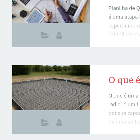
custos
Planilha de Q
é uma etapa 
especialment
estabilidade 
detalhado de
foco na utili
estimativas d
tópicos abor
material, é a
O que 
uma Fundação
O que é uma 
quantificação
radier é um t
por sua capa
de uma edific
maciça e cont
alternativa 