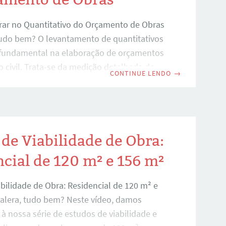
ar no Quantitativo do Orçamento de Obras
 tudo bem? O levantamento de quantitativos
fundamental na elaboração de orçamentos
 civil. Trata-se da medição detalhada de
CONTINUE LENDO
→
iços e insumos necessários para a
uma obra. Neste artigo, apresentamos um
 baseado na primeira aula de um curso sobre
 de obras, abordando desde a preparação
ticas por etapa da construção. Preparação
de Viabilidade de Obra:
cação Tornar-se um profissional
cial de 120 m² e 156 m²
m levantamento de quantitativo do
bilidade de Obra: Residencial de 120 m² e
galera, tudo bem? Neste vídeo, damos
à nossa série de estudos de viabilidade e