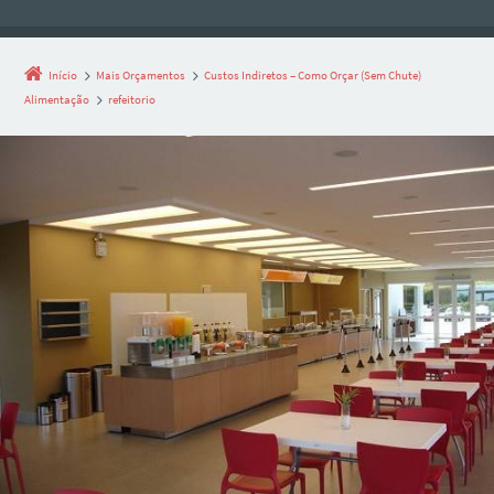
Início
Mais Orçamentos
Custos Indiretos – Como Orçar (Sem Chute)
Alimentação
refeitorio