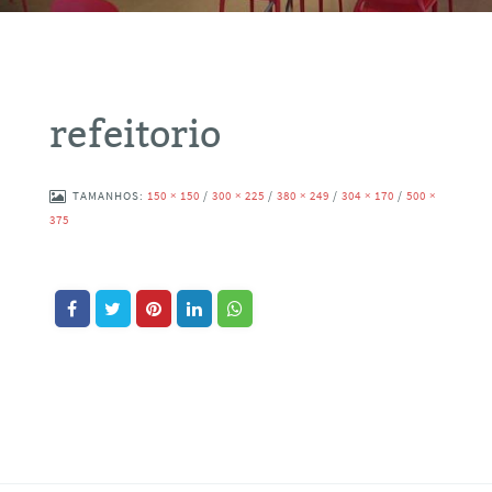
refeitorio
TAMANHOS:
150 × 150
/
300 × 225
/
380 × 249
/
304 × 170
/
500 ×
375