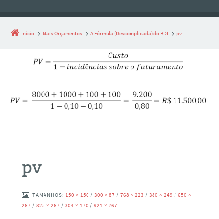
Início
Mais Orçamentos
A Fórmula (Descomplicada) do BDI
pv
pv
TAMANHOS:
150 × 150
/
300 × 87
/
768 × 223
/
380 × 249
/
650 ×
267
/
825 × 267
/
304 × 170
/
921 × 267