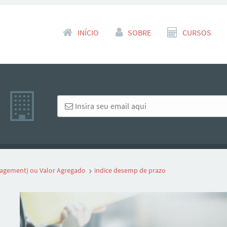
Pular para o conteúdo
INÍCIO
SOBRE
CURSOS
agement) ou Valor Agregado
indice desemp de prazo