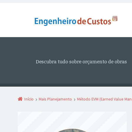
Descubra tudo sobre orçamento de obras
Início
Mais Planejamento
Método EVM (Earned Value Man