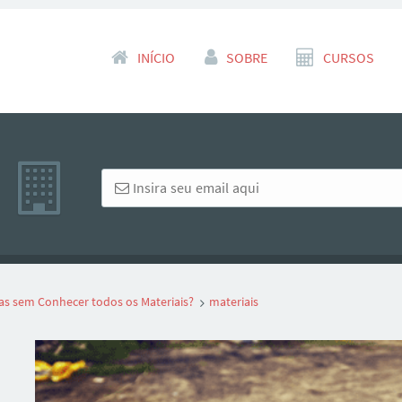
Pular para o conteúdo
INÍCIO
SOBRE
CURSOS
s sem Conhecer todos os Materiais?
materiais